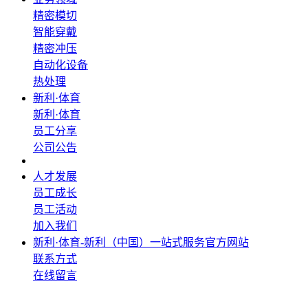
精密模切
智能穿戴
精密冲压
自动化设备
热处理
新利·体育
新利·体育
员工分享
公司公告
人才发展
员工成长
员工活动
加入我们
新利·体育-新利（中国）一站式服务官方网站
联系方式
在线留言