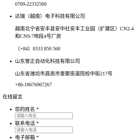
0769-22332560
达瑞（越南）电子科技有限公司
越南北宁省安丰县安中社安丰工业园（扩建区）CN2-4
和CN9-7地段4号厂房
（+84）0333 850 560
山东誉正自动化科技有限公司
山东省潍坊市昌邑市奎聚街道院校中街217号
+86-18676967267
在线留言
您的姓名
*
联系电话
*
电子邮箱
*