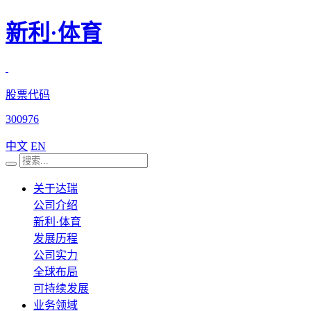
新利·体育
股票代码
300976
中文
EN
关于达瑞
公司介绍
新利·体育
发展历程
公司实力
全球布局
可持续发展
业务领域