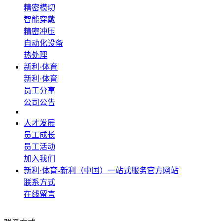
精密模切
智能穿戴
精密冲压
自动化设备
热处理
新利·体育
新利·体育
员工分享
公司公告
人才发展
员工成长
员工活动
加入我们
新利·体育-新利（中国）一站式服务官方网站
联系方式
在线留言