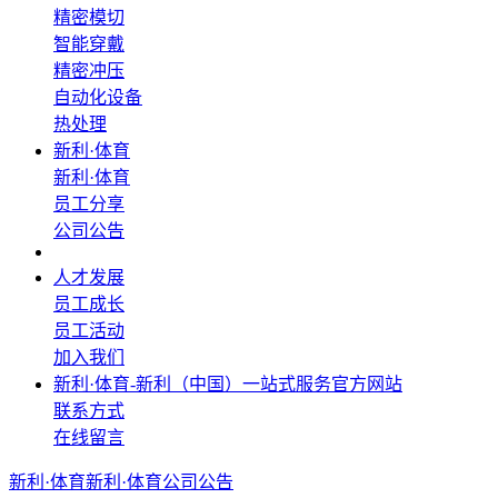
精密模切
智能穿戴
精密冲压
自动化设备
热处理
新利·体育
新利·体育
员工分享
公司公告
人才发展
员工成长
员工活动
加入我们
新利·体育-新利（中国）一站式服务官方网站
联系方式
在线留言
新利·体育
新利·体育
公司公告