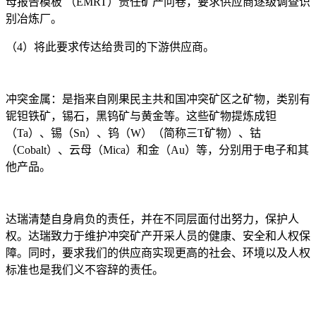
母报告模板 （EMRT）责任矿产问卷，要求供应商逐级调查识
别冶炼厂。
（4）将此要求传达给贵司的下游供应商。
冲突金属：是指来自刚果民主共和国冲突矿区之矿物，类别有
铌钽铁矿，锡石，黑钨矿与黄金等。这些矿物提炼成钽
（Ta）、锡（Sn）、钨（W）（简称三T矿物）、钴
（Cobalt）、云母（Mica）和金（Au）等，分别用于电子和其
他产品。
达瑞清楚自身肩负的责任，并在不同层面付出努力，保护人
权。达瑞致力于维护冲突矿产开采人员的健康、安全和人权保
障。同时，要求我们的供应商实现更高的社会、环境以及人权
标准也是我们义不容辞的责任。